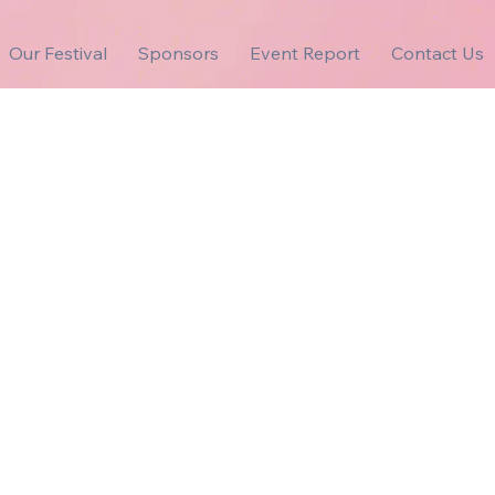
Our Festival
Sponsors
Event Report
Contact Us