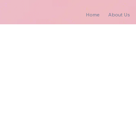
Home
About Us