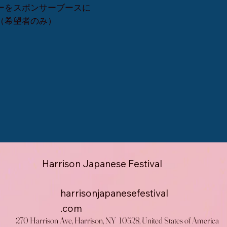
ーをスポンサーブースに
（希望者のみ）
Harrison Japanese Festival
harrisonjapanesefestival
.com
270 Harrison Ave, Harrison, NY 10528, United States of America